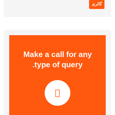
گالری
Make a call for any
type of query.