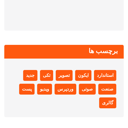
برچسب ها
استاندارد
ایکون
تصویر
تکی
جدید
صنعت
صوتی
وردپرس
ویدیو
پست
گالری