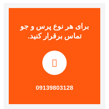
برای هر نوع پرس و جو
تماس برقرار کنید.
09139803128