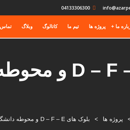
04133306300
info@azarp
باره ما
پروژه ها
تیم ما
کاتالوگ
وبلاگ
تماس ب
بلوک های  – F – E
پروژه ها
>
بلوک های D – F – E و محوطه دانشگاه صنعتی سهند