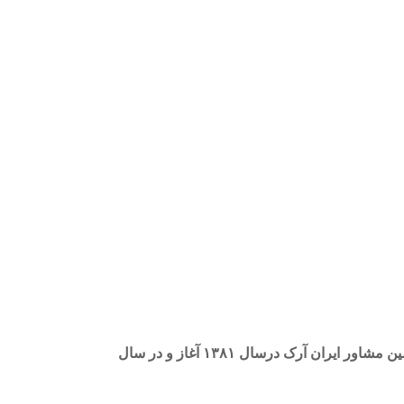
عملیات ابنیه و تاسیسات بلوک های EF – F – E دانشگاه صنعتی سهند با زیربنایی بالغ بر ۱۵۰۰۰ متر مربع تحت نظارت مهندسین مشاور ایران آرک درسال ۱۳۸۱ آغاز و در سال