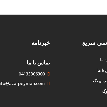
سی سریع
خبرنامه
ه ما
تماس با ما
با ما
04133306300
ب وبلاگ
nfo@azarpeyman.com
وگ