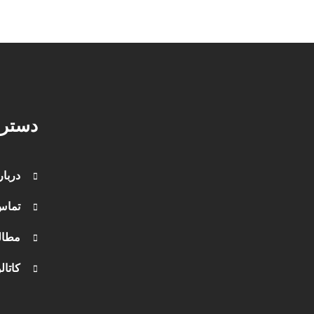
دستر
دربار
تماس 
مطال
کاتال